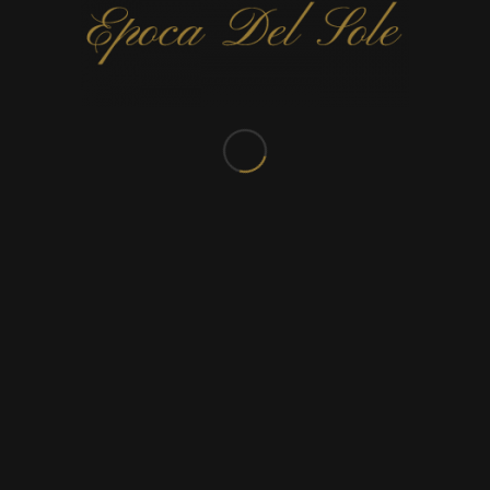
TEL:
065 66 80 97
E-mail:
Cliquez ici
TVA:
BE 0450 403 365