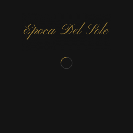
CONTACTEZ-NOUS
Rue de Valenciennes 303
7300 Boussu
TEL:
065 66 80 97
E-mail:
Cliquez ici
TVA:
BE 0450 403 365