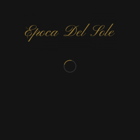
CONTACTEZ-NOUS
Rue de Valenciennes 303
7300 Boussu
TEL:
065 66 80 97
E-mail:
Cliquez ici
TVA:
BE 0450 403 365