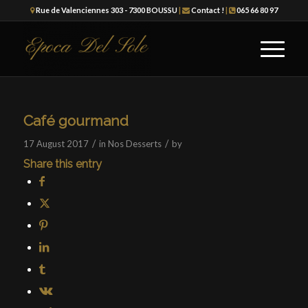
Rue de Valenciennes 303 - 7300 BOUSSU
|
Contact !
|
065 66 80 97
Café gourmand
/
/
17 August 2017
in
Nos Desserts
by
Share this entry